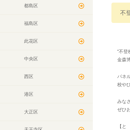
都島区
不
福島区
此花区
“不
中央区
金森
西区
パネ
校や
港区
みな
ぜひ
大正区
【と
天王寺区