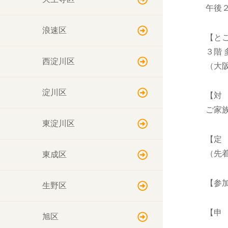
午後
浪速区
【と
３階 
西淀川区
（大
淀川区
【対
ご家
東淀川区
【定
（先
東成区
【参
生野区
【申
旭区