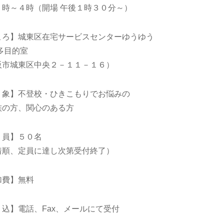
２時～４時（開場 午後１時３０分～）
ころ】城東区在宅サービスセンターゆうゆう
多目的室
阪市城東区中央２－１１－１６）
 象】不登校・ひきこもりでお悩みの
族の方、関心のある方
 員】５０名
着順、定員に達し次第受付終了）
加費】無料
 込】電話、Fax、メールにて受付