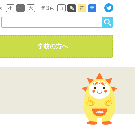
小
中
大
白
黒
黄
青
ズ
背景色
学校の方へ