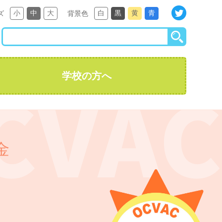
小
中
大
白
黒
黄
青
ズ
背景色
学校の方へ
金